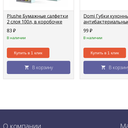
Plushe Бумажные салфетки
Domi Губки кухонн
2 слоя 100л, в коробочке
антибактериальны
Ассорти
Antibatterico 5шт
83
₽
99
₽
В наличии
В наличии
Купить в 1 клик
Купить в 1 клик
В корзину
В корзин
О компании
Ма