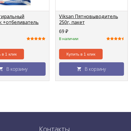
стиральный
Viksan Пятновыводитель
 +отбеливатель
250г, пакет
ого "Цветок хлопка"
69
₽
00г
В наличии
 в 1 клик
Купить в 1 клик
В корзину
В корзину
Контакты