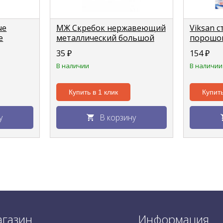
ые
МЖ Скребок нержавеющий
Viksan 
е
металлический большой
порошок
1шт
для бел
35
₽
154
₽
пачка 4
В наличии
В наличии
Купить в 1 клик
Купить
у
В корзину
газин
Информация