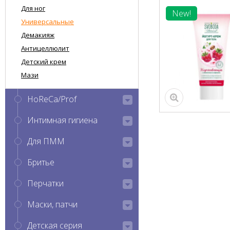
Для ног
New!
Универсальные
Демакияж
Антицеллюлит
Детский крем
Мази
HoReCa/Prof
Интимная гигиена
Для ПММ
Бритье
Перчатки
Маски, патчи
Детская серия