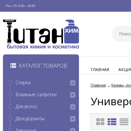
Пн—Пт 9:00—18:00
КАТАЛОГ ТОВАРОВ
ГЛАВНАЯ
АКЦИ
Стирка
Главная
Кремы, ло
→
Влажные салфетки
Универ
Для волос
Дезодоранты
Для кухни