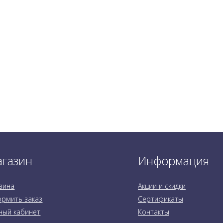
газин
Информация
зина
Акции и скидки
рмить заказ
Сертификаты
ный кабинет
Контакты