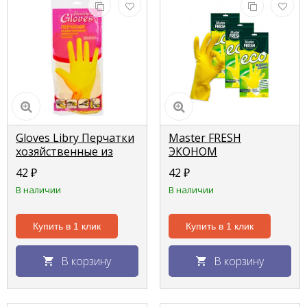
Gloves Libry Перчатки
Master FRESH
хозяйственные из
ЭКОНОМ
Латекса желтые S
хозяйственные
42
₽
42
₽
перчатки (латексные с
В наличии
В наличии
хлопком), 1 пара
(средний размер S/M)
Купить в 1 клик
Купить в 1 клик
В корзину
В корзину