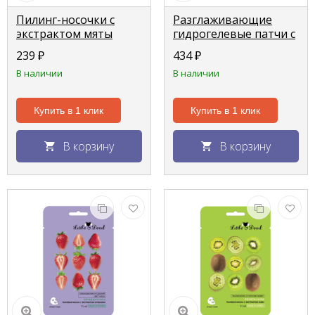
Пилинг-носочки с
Разглаживающие
экстрактом мяты
гидрогелевые патчи с
"Angel Key" 40г
экстрактом черной
239
₽
434
₽
улитки от темных
В наличии
В наличии
кругов "Angel Key", 60
шт.
Купить в 1 клик
Купить в 1 клик
В корзину
В корзину