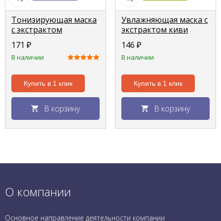
Тонизирующая маска
Увлажняющая маска с
с экстрактом
экстрактом киви
клубники "Little Devil",
"Little Devil", 21 г.
171
₽
146
₽
21 г.
В наличии
В наличии
Купить в 1 клик
Купить в 1 клик
В корзину
В корзину
О компании
Основное направление деятельности компании