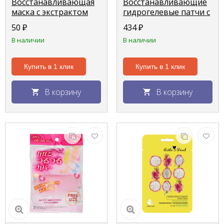
Восстанавливающая
Восстанавливающие
маска с экстрактом
гидрогелевые патчи с
кокоса "Little Devil", 21
экстрактом жемчуга
50
₽
434
₽
мл
против мешков под
В наличии
В наличии
глазами "Angel Key"
60шт
Купить в 1 клик
Купить в 1 клик
В корзину
В корзину