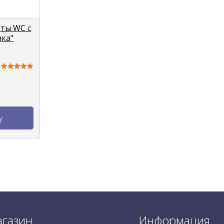
оты WC с
ка"
у
газин
Информация