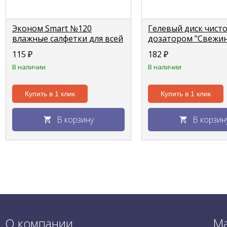
Эконом Smart №120
Гелевый диск чист
влажные салфетки для всей
дозатором "Свежин
семьи с
лимон, 6шт
115
₽
182
₽
антибактериальным
В наличии
В наличии
эффектом
Купить в 1 клик
Купить в 1 клик
В корзину
В корзин
О компании
Ма