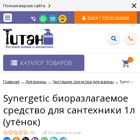
×
Полная версия сайта
/
Вход
Регистрация
0
КАТАЛОГ ТОВАРОВ
Главная
Для ванны
Чистящие средства для ванны
Synergeti
→
→
→
Synergetic биоразлагаемое
средство для сантехники 1л
(утёнок)
(0)
Оставить отзыв