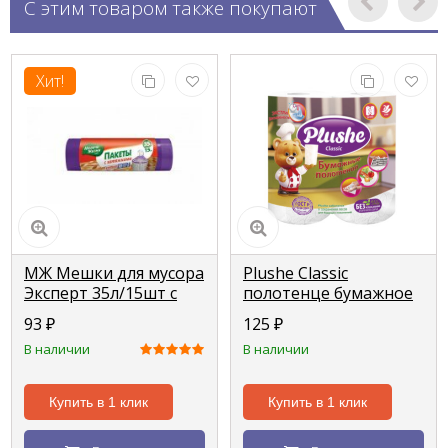
С этим товаром также покупают
Хит!
МЖ Мешки для мусора
Plushe Classic
Эксперт 35л/15шт c
полотенце бумажное
затяжкой (LDPE
2 рулона 2 слоя 12м
93
₽
125
₽
18мкм)
*22см
В наличии
В наличии
Купить в 1 клик
Купить в 1 клик