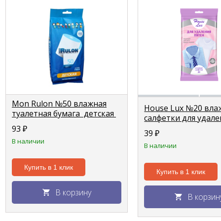
Mon Rulon №50 влажная
House Lux №20 вл
туалетная бумага детская
салфетки для удале
пятен
93
₽
39
₽
В наличии
В наличии
Купить в 1 клик
Купить в 1 клик
В корзину
В корзин