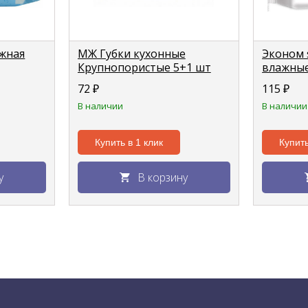
жная
МЖ Губки кухонные
Эконом 
Крупнопористые 5+1 шт
влажные
паном
ПРОМО
с клапа
72
₽
115
₽
В наличии
В наличии
Купить в 1 клик
Купить
у
В корзину