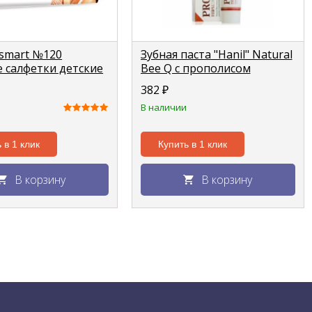
smart №120
Зубная паста "Hanil" Natural
 салфетки детские
Bee Q с прополисом
ном
(маточное молочко), для
382
₽
чувствительных зубов 180г
В наличии
 в 1 клик
Купить в 1 клик
В корзину
В корзину