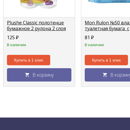
Plushe Classic полотенце
Mon Rulon №50 вла
бумажное 2 рулона 2 слоя
туалетная бумага с
12м *22см
пластиковым кла
125
₽
81
₽
В наличии
В наличии
Купить в 1 клик
Купить в 1 клик
В корзину
В корзин