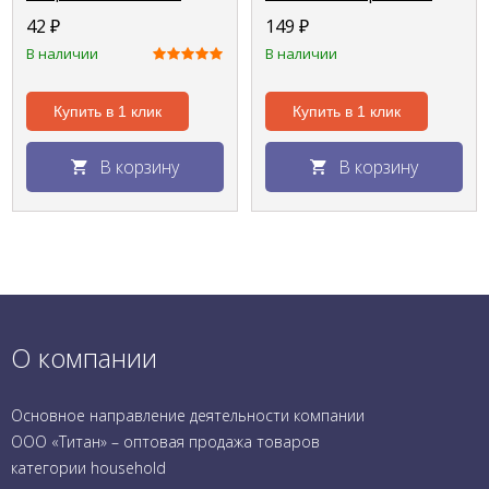
основе Первое
питайи "Little Devil", 21
42
₽
149
₽
свидание
г.
В наличии
В наличии
Купить в 1 клик
Купить в 1 клик
В корзину
В корзину
О компании
Основное направление деятельности компании
ООО «Титан» – оптовая продажа товаров
категории household