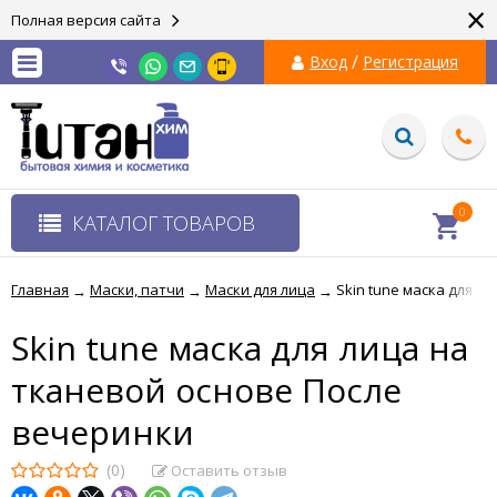
×
Полная версия сайта
/
Вход
Регистрация
0
КАТАЛОГ ТОВАРОВ
Главная
Маски, патчи
Маски для лица
Skin tune маска для л
→
→
→
Skin tune маска для лица на
тканевой основе После
вечеринки
(0)
Оставить отзыв