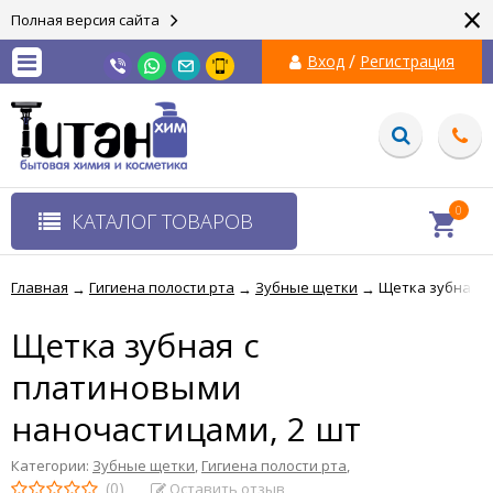
×
Полная версия сайта
/
Вход
Регистрация
0
КАТАЛОГ ТОВАРОВ
Главная
Гигиена полости рта
Зубные щетки
Щетка зубная с
→
→
→
Щетка зубная с
платиновыми
наночастицами, 2 шт
Категории:
Зубные щетки
,
Гигиена полости рта
,
(0)
Оставить отзыв