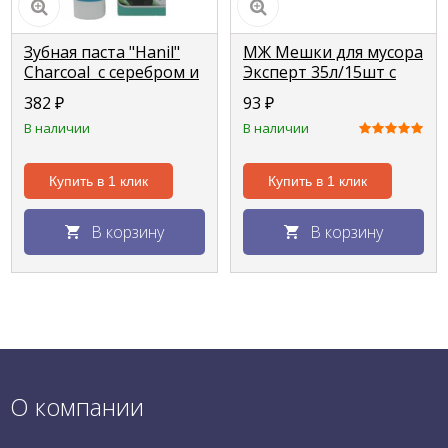
Зубная паста "Hanil"
МЖ Мешки для мусора
Charcoal с серебром и
Эксперт 35л/15шт c
бамбуковым углем
затяжкой (LDPE
382
₽
93
₽
180г
18мкм)
В наличии
В наличии
Купить в 1 клик
Купить в 1 клик
В корзину
В корзину
О компании