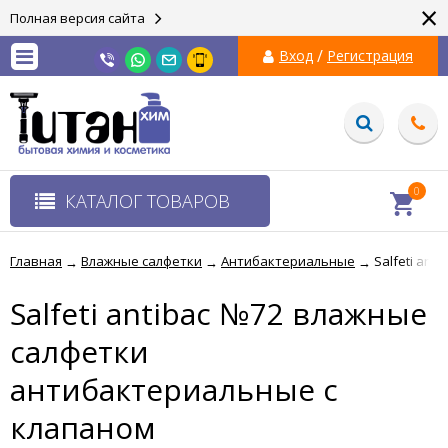
×
Полная версия сайта
/
Вход
Регистрация
0
КАТАЛОГ ТОВАРОВ
Главная
Влажные салфетки
Антибактериальные
Salfeti an
→
→
→
Salfeti antibac №72 влажные
салфетки
антибактериальные с
клапаном