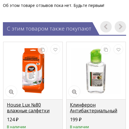
Об этом товаре отзывов пока нет. Будьте первым!
С этим товаром также покупают
House Lux №80
Клинферон
влажные салфетки
Антибактериальный
универсальные
гель для рук, тюбик
124
₽
199
₽
антибактериальные 6
флип-топ 100мл
В наличии
В наличии
in 1