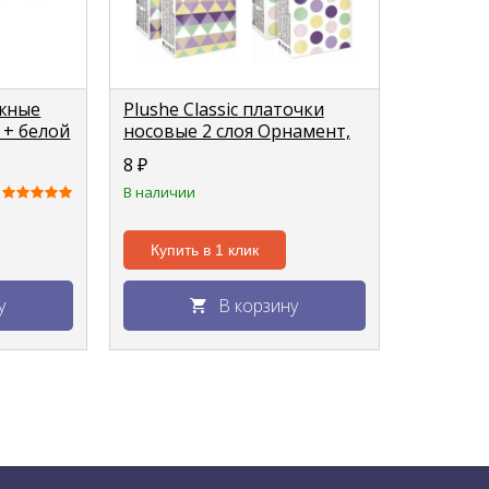
ажные
Plushe Classic платочки
 + белой
носовые 2 слоя Орнамент,
10листов
8
₽
В наличии
Купить в 1 клик
у
В корзину