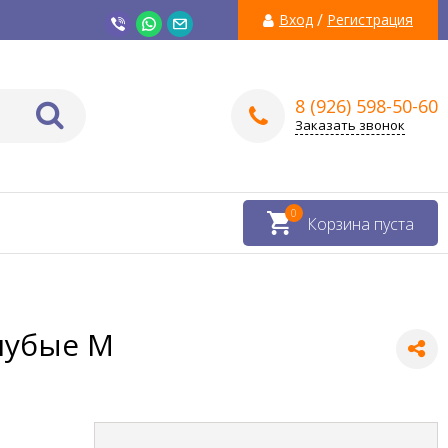
/
Вход
Регистрация
8 (926) 598-50-60
Заказать звонок
0
Корзина пуста
лубые M