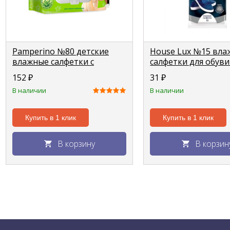
Pamperino №80 детские
House Lux №15 вл
влажные салфетки с
салфетки для обуви
пластиковым клапаном
подошвы
152
₽
31
₽
В наличии
В наличии
Купить в 1 клик
Купить в 1 клик
В корзину
В корзин