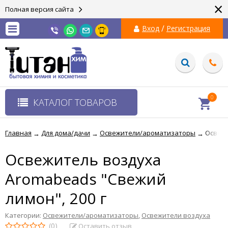
×
Полная версия сайта
/
Вход
Регистрация
0
КАТАЛОГ ТОВАРОВ
Главная
Для дома/дачи
Освежители/ароматизаторы
Освежи
→
→
→
Освежитель воздуха
Aromabeads "Свежий
лимон", 200 г
Категории:
Освежители/ароматизаторы
,
Освежители воздуха
(0)
Оставить отзыв