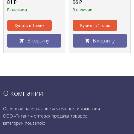
81
₽
96
₽
пластиковым
В наличии
В наличии
клапаном
Купить в 1 клик
Купить в 1 клик
В корзину
В корзину
О компании
Основное направление деятельности компании
ООО «Титан» – оптовая продажа товаров
категории household