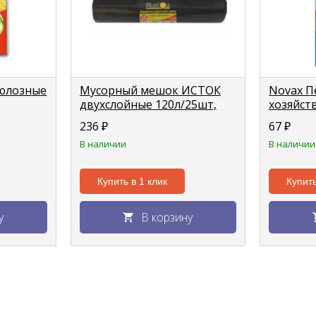
юлозные
Мусорный мешок ИСТОК
Novax П
двухслойные 120л/25шт,
хозяйст
50мкм
хлопком
236
₽
67
₽
В наличии
В наличии
Купить в 1 клик
Купить
у
В корзину