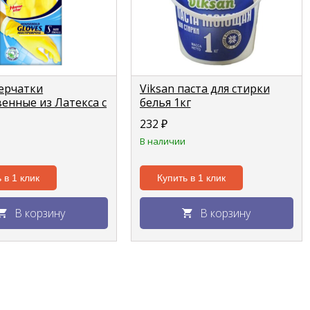
ерчатки
Viksan паста для стирки
венные из Латекса с
белья 1кг
 желтые размер S
232
₽
В наличии
 в 1 клик
Купить в 1 клик
В корзину
В корзину