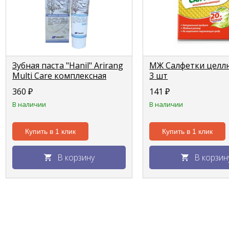
Зубная паста "Hanil" Arirang
МЖ Салфетки целл
Multi Care комплексная
3 шт
защита 150г
360
₽
141
₽
В наличии
В наличии
Купить в 1 клик
Купить в 1 клик
В корзину
В корзин