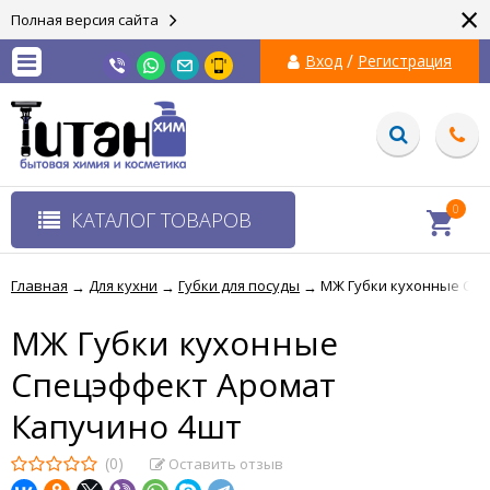
×
Полная версия сайта
/
Вход
Регистрация
0
КАТАЛОГ ТОВАРОВ
Главная
Для кухни
Губки для посуды
МЖ Губки кухонные Спе
→
→
→
МЖ Губки кухонные
Спецэффект Аромат
Капучино 4шт
(0)
Оставить отзыв