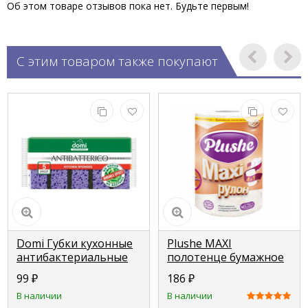
Об этом товаре отзывов пока нет. Будьте первым!
С этим товаром также покупают
Domi Губки кухонные
Plushe MAXI
антибактериальные
полотенце бумажное
Antibatterico 5шт
1 рулон 2 слоя 40м
99
₽
186
₽
В наличии
В наличии