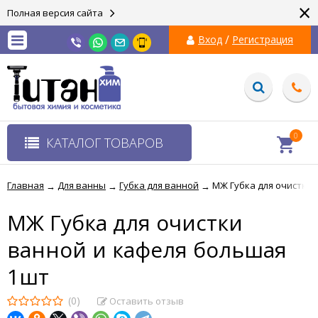
×
Полная версия сайта
/
Вход
Регистрация
0
КАТАЛОГ ТОВАРОВ
Главная
Для ванны
Губка для ванной
МЖ Губка для очистки 
→
→
→
МЖ Губка для очистки
ванной и кафеля большая
1шт
(0)
Оставить отзыв