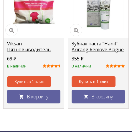
Viksan
Зубная паста "Hanil"
Пятновыводитель
Arirang Remove Plague
250г, пакет
от зубного налета
69
₽
355
₽
150г
В наличии
В наличии
Купить в 1 клик
Купить в 1 клик
В корзину
В корзину