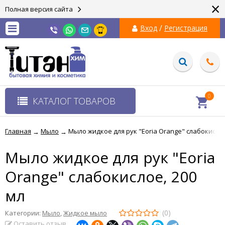
×
Полная версия сайта
/
Вход
Регистрация
0
КАТАЛОГ ТОВАРОВ
Главная
Мыло
Мыло жидкое для рук "Eoria Orange" слабокислое
→
→
Мыло жидкое для рук "Eoria
Orange" слабокислое, 200
мл
(0)
Категории:
Мыло
,
Жидкое мыло
Оставить отзыв