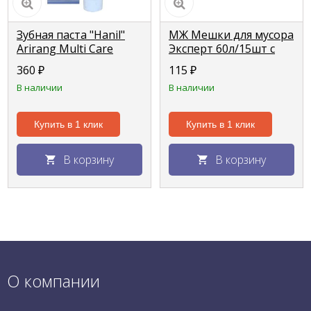
Зубная паста "Hanil"
МЖ Мешки для мусора
Arirang Multi Care
Эксперт 60л/15шт c
комплексная защита
затяжкой (LDPE
360
₽
115
₽
150г
18мкм)
В наличии
В наличии
Купить в 1 клик
Купить в 1 клик
В корзину
В корзину
О компании