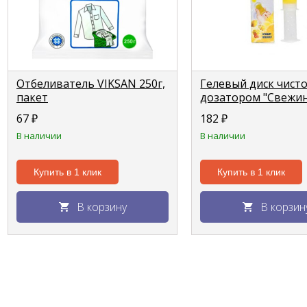
Отбеливатель VIKSAN 250г,
Гелевый диск чист
пакет
дозатором "Свежин
лимон, 6шт
67
₽
182
₽
В наличии
В наличии
Купить в 1 клик
Купить в 1 клик
В корзину
В корзин