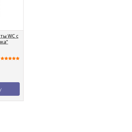
оты WC с
ка"
у