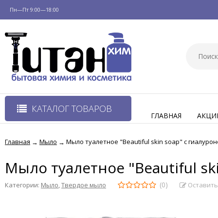
Пн—Пт 9:00—18:00
КАТАЛОГ ТОВАРОВ
ГЛАВНАЯ
АКЦИ
Главная
Мыло
Мыло туалетное "Beautiful skin soap" с гиалурон
→
→
Мыло туалетное "Beautiful sk
(0)
Оставить
Категории:
Мыло
,
Твердое мыло