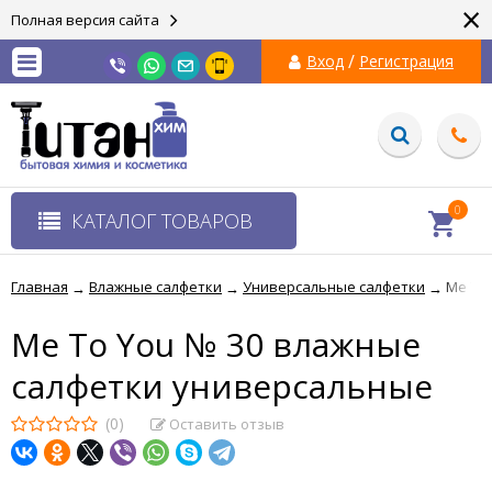
×
Полная версия сайта
/
Вход
Регистрация
0
КАТАЛОГ ТОВАРОВ
Главная
Влажные салфетки
Универсальные салфетки
Me To
→
→
→
Me To You № 30 влажные
салфетки универсальные
(0)
Оставить отзыв