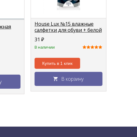
House Lux №15 влажные
жная
салфетки для обуви + белой
подошвы
31
₽
В наличии
Купить в 1 клик
В корзину
у