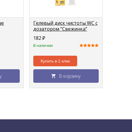
ые
Гелевый диск чистоты WC с
дозатором "Свежинка"
лимон, 6шт
182
₽
В наличии
Купить в 1 клик
у
В корзину