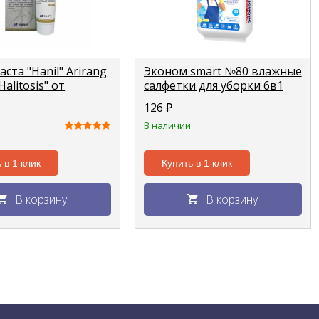
аста "Hanil" Arirang
Эконом smart №80 влажные
alitosis" от
салфетки для уборки 6в1
ного запаха изо
(сантехника, унитазы,
126
₽
кухни)
В наличии
 в 1 клик
Купить в 1 клик
В корзину
В корзину