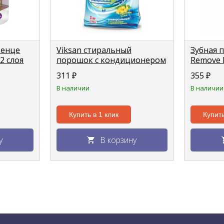
тенце
Viksan стиральный
Зубная п
2 слоя
порошок с кондиционером
Remove H
2в1 "Цветение липы" 2кг
неприят
311
₽
355
₽
рта 150г
В наличии
В наличии
Купить в 1 клик
Купить
у
В корзину