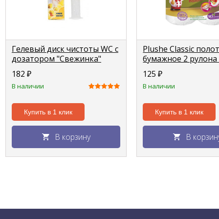
Гелевый диск чистоты WC с
Plushe Classic поло
дозатором "Свежинка"
бумажное 2 рулона 
лимон, 6шт
12м *22см
182
₽
125
₽
В наличии
В наличии
Купить в 1 клик
Купить в 1 клик
В корзину
В корзин