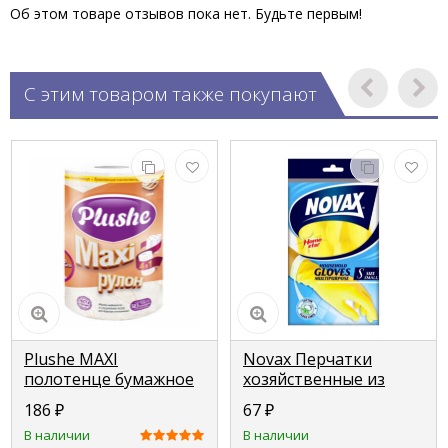
Об этом товаре отзывов пока нет. Будьте первым!
С этим товаром также покупают
Plushe MAXI
Novax Перчатки
полотенце бумажное
хозяйственные из
1 рулон 2 слоя 40м
Латекса с хлопком
186
₽
67
₽
желтые размер S
В наличии
В наличии