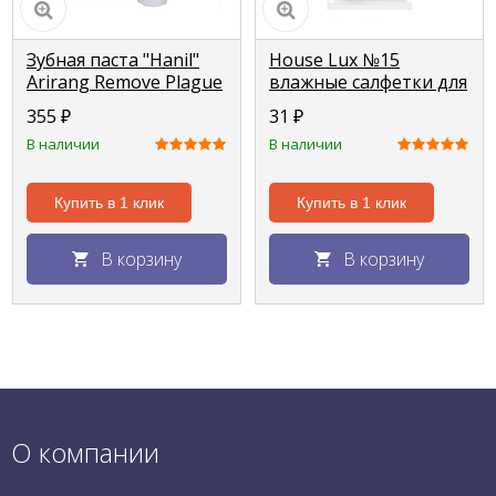
Зубная паста "Hanil"
House Lux №15
Arirang Remove Plague
влажные салфетки для
от зубного налета
обуви + белой
355
₽
31
₽
150г
подошвы
В наличии
В наличии
Купить в 1 клик
Купить в 1 клик
В корзину
В корзину
О компании