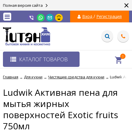
×
Полная версия сайта
/
Вход
Регистрация
0
КАТАЛОГ ТОВАРОВ
Главная
Для кухни
Чистящие средства для кухни
Ludwik Акти
→
→
→
Ludwik Активная пена для
мытья жирных
поверхностей Exotic fruits
750мл