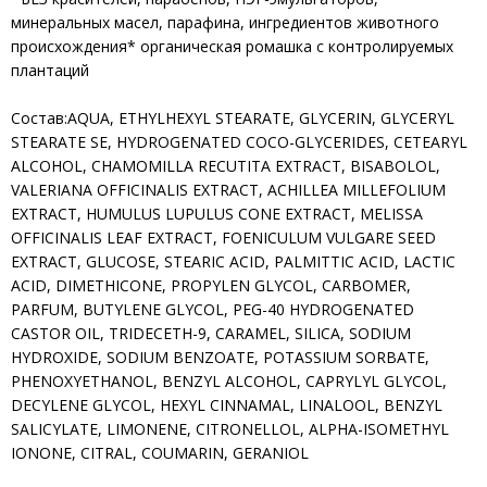
минеральных масел, парафина, ингредиентов животного
происхождения* органическая ромашка с контролируемых
плантаций
Состав:AQUA, ETHYLHEXYL STEARATE, GLYCERIN, GLYCERYL
STEARATE SE, HYDROGENATED COCO-GLYCERIDES, CETEARYL
ALCOHOL, CHAMOMILLA RECUTITA EXTRACT, BISABOLOL,
VALERIANA OFFICINALIS EXTRACT, ACHILLEA MILLEFOLIUM
EXTRACT, HUMULUS LUPULUS CONE EXTRACT, MELISSA
OFFICINALIS LEAF EXTRACT, FOENICULUM VULGARE SEED
EXTRACT, GLUCOSE, STEARIC ACID, PALMITTIC ACID, LACTIC
ACID, DIMETHICONE, PROPYLEN GLYCOL, CARBOMER,
PARFUM, BUTYLENE GLYCOL, PEG-40 HYDROGENATED
CASTOR OIL, TRIDECETH-9, CARAMEL, SILICA, SODIUM
HYDROXIDE, SODIUM BENZOATE, POTASSIUM SORBATE,
PHENOXYETHANOL, BENZYL ALCOHOL, CAPRYLYL GLYCOL,
DECYLENE GLYCOL, HEXYL CINNAMAL, LINALOOL, BENZYL
SALICYLATE, LIMONENE, CITRONELLOL, ALPHA-ISOMETHYL
IONONE, CITRAL, COUMARIN, GERANIOL