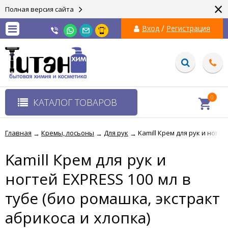
×
Полная версия сайта
/
Вход
Регистрация
0
КАТАЛОГ ТОВАРОВ
Главная
Кремы, лосьоны
Для рук
Kamill Крем для рук и ногт
→
→
→
Kamill Крем для рук и
ногтей EXPRESS 100 мл в
тубе (био ромашка, экстракт
абрикоса и хлопка)