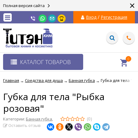
×
Полная версия сайта
/
Вход
Регистрация
0
КАТАЛОГ ТОВАРОВ
Главная
Средства для душа
Банная губка
Губка для тела "Р
→
→
→
Губка для тела "Рыбка
розовая"
(0)
Категории:
Банная губка
,
Оставить отзыв