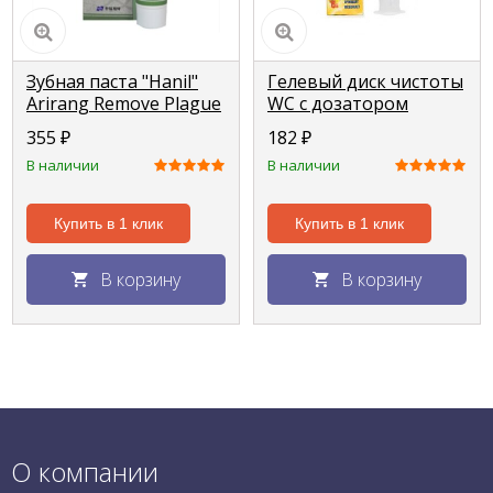
Зубная паста "Hanil"
Гелевый диск чистоты
Arirang Remove Plague
WC с дозатором
от зубного налета
"Свежинка" лимон,
355
₽
182
₽
150г
6шт
В наличии
В наличии
Купить в 1 клик
Купить в 1 клик
В корзину
В корзину
О компании