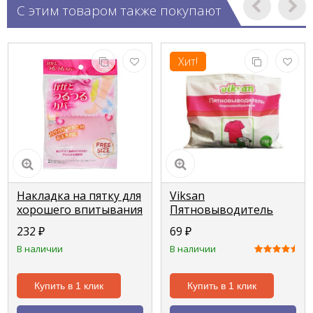
С этим товаром также покупают
Хит!
Накладка на пятку для
Viksan
хорошего впитывания
Пятновыводитель
крема силиконовая
250г, пакет
232
₽
69
₽
В наличии
В наличии
Купить в 1 клик
Купить в 1 клик