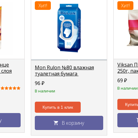
Хит!
Хит!
енце
Viksan 
Mon Rulon №80 влажная
 слоя
250г, па
туалетная бумага
69
₽
96
₽
В наличии
В наличии
Купить
Купить в 1 клик
у
В корзину