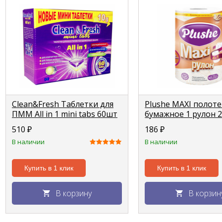
Clean&Fresh Таблетки для
Plushe MAXI полот
ПММ All in 1 mini tabs 60шт
бумажное 1 рулон 2
по 10г
40м
510
₽
186
₽
В наличии
В наличии
Купить в 1 клик
Купить в 1 клик
В корзину
В корзин