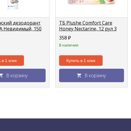
нский дезодорант
ТБ Plushe Comfort Care
PA Невидимый, 150
Honey Nectarine, 12 рул 3
й)
слоя *16м, перс, аром
358
₽
В наличии
 в 1 клик
Купить в 1 клик
В корзину
В корзину