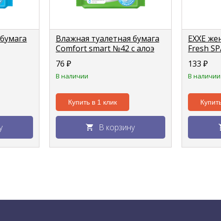
 бумага
Влажная туалетная бумага
EXXE же
Comfort smart №42 с алоэ
Fresh S
вера
мл (спре
76
₽
133
₽
В наличии
В наличии
Купить в 1 клик
Купить
у
В корзину