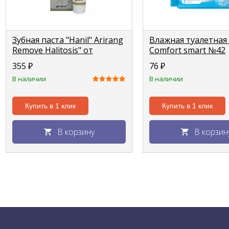
Зубная паста "Hanil" Arirang
Влажная туалетная
Remove Halitosis" от
Comfort smart №42
неприятного запаха изо
355
₽
76
₽
рта 150г
В наличии
В наличии
Купить в 1 клик
Купить в 1 клик
В корзину
В корзин