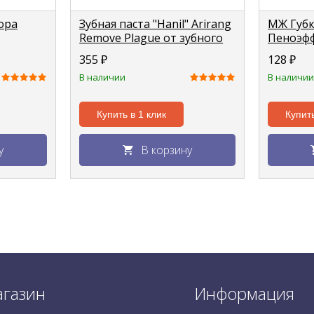
ора
Зубная паста "Hanil" Arirang
МЖ Губк
Remove Plague от зубного
Пеноэф
мкм)
налета 150г
355
₽
128
₽
В наличии
В наличии
Купить в 1 клик
Купить
у
В корзину
газин
Информация