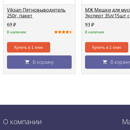
Viksan Пятновыводитель
МЖ Мешки для мус
250г, пакет
Эксперт 35л/15шт c
затяжкой (LDPE 18
69
₽
93
₽
В наличии
В наличии
Купить в 1 клик
Купить в 1 клик
В корзину
В корзин
О компании
Ма