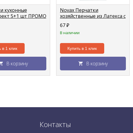
и кухонные
Novax Перчатки
фект 5+1 шт ПРОМО
хозяйственные из Латекса с
хлопком желтые размер S
67
₽
В наличии
 в 1 клик
Купить в 1 клик
В корзину
В корзину
Контакты