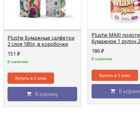
Plushe MAXI полот
Plushe Бумажные салфетки
бумажное 1 рулон 2
2 слоя 180л, в коробочке
40м
Единороги/Цветы
186
₽
151
₽
В наличии
В наличии
Купить в 1 клик
Купить в 1 клик
В корзин
В корзину