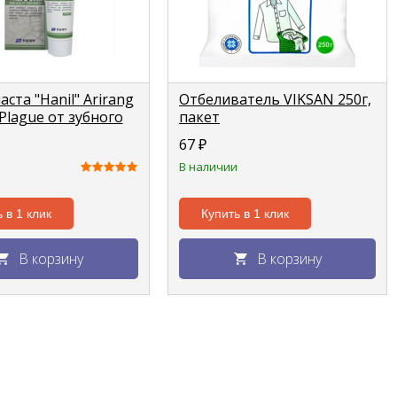
аста "Hanil" Arirang
Отбеливатель VIKSAN 250г,
Plague от зубного
пакет
150г
67
₽
В наличии
 в 1 клик
Купить в 1 клик
В корзину
В корзину