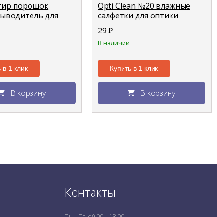
стир порошок
Opti Clean №20 влажные
ыводитель для
салфетки для оптики
о "Цветущая
29
₽
 2,4кг
В наличии
 в 1 клик
Купить в 1 клик
В корзину
В корзину
Контакты
Пн—Пт, с 9:00—18:00