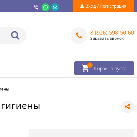
/
Вход
Регистрация
8 (926) 598-50-60
Заказать звонок
0
Корзина пуста
гиены
 гигиены