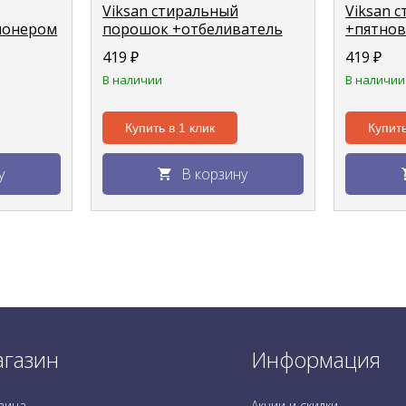
Viksan стиральный
Viksan 
ионером
порошок +отбеливатель
+пятнов
" 2кг
для белого "Цветок хлопка"
цветног
419
₽
419
₽
2,4кг
лаванда"
В наличии
В наличии
Купить в 1 клик
Купить
у
В корзину
газин
Информация
зина
Акции и скидки