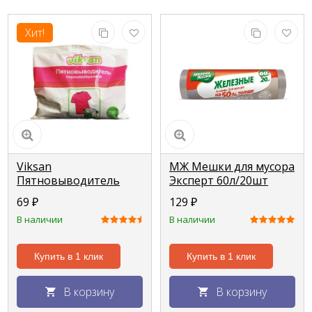
Хит!
Viksan
МЖ Мешки для мусора
Пятновыводитель
Эксперт 60л/20шт
250г, пакет
серые (LDPE 18мкм)
69
₽
129
₽
В наличии
В наличии
Купить в 1 клик
Купить в 1 клик
В корзину
В корзину