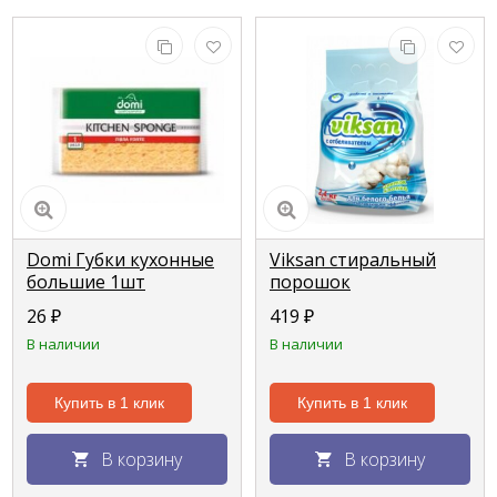
Domi Губки кухонные
Viksan стиральный
большие 1шт
порошок
+отбеливатель для
26
₽
419
₽
белого "Цветок
В наличии
В наличии
хлопка" 2,4кг
Купить в 1 клик
Купить в 1 клик
В корзину
В корзину