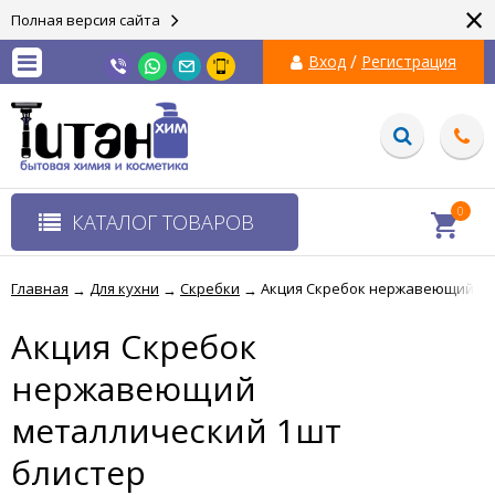
×
Полная версия сайта
/
Вход
Регистрация
0
КАТАЛОГ ТОВАРОВ
Главная
Для кухни
Скребки
Акция Скребок нержавеющий ме
→
→
→
Акция Скребок
нержавеющий
металлический 1шт
блистер