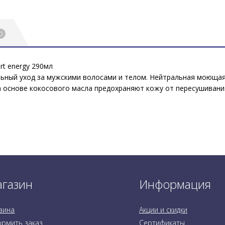
0
rt energy 290мл
льный уход за мужскими волосами и телом. Нейтральная моющая
а основе кокосового масла предохраняют кожу от пересушивани
газин
Информация
зина
Акции и скидки
рмить заказ
Сертификаты