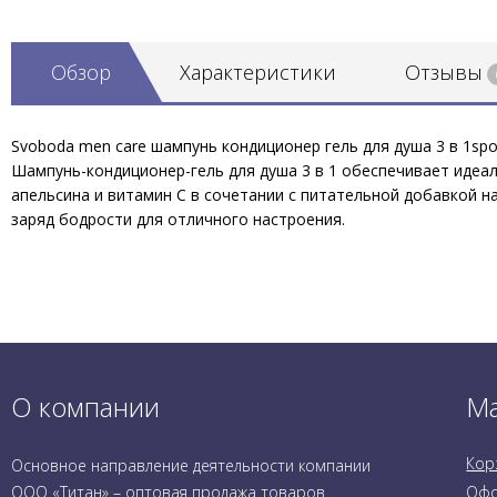
Обзор
Характеристики
Отзывы
Svoboda men care шампунь кондиционер гель для душа 3 в 1spo
Шампунь-кондиционер-гель для душа 3 в 1 обеспечивает идеа
апельсина и витамин С в сочетании с питательной добавкой н
заряд бодрости для отличного настроения.
О компании
Ма
Кор
Основное направление деятельности компании
ООО «Титан» – оптовая продажа товаров
Офо